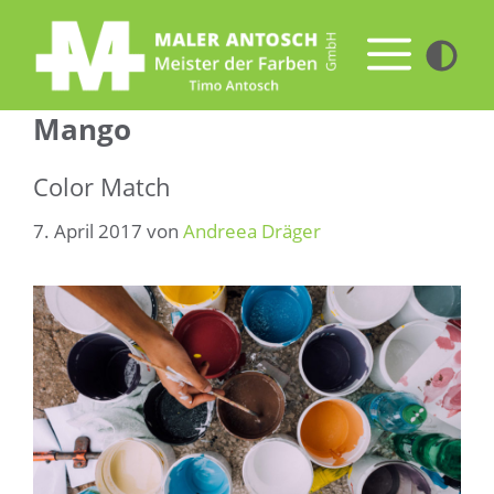
Zum
Inhalt
Me
springen
Mango
Color Match
7. April 2017
von
Andreea Dräger