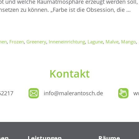
zept und welche Raumatmosphäre erzeugt werden soll,
setzen zu können. „Farbe ist die Obsession, die …
nen
,
Frozen
,
Greenery
,
Inneneinrichtung
,
Lagune
,
Malve
,
Mango
,
Kontakt
52217
info@malerantosch.de
w
men
Leistungen
Räume