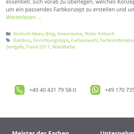
essentiell, sich vorab zu überlegen, welches Kon
um ein passendes Farbkonzept zu erstellen und um
Weiterlesen …
Kategorien
Anstrich-Ideen
,
Blog
,
Innenräume
,
Maler Antosch
Schlagwörter
Bamboo
,
Einrichtungstipps
,
Farbauswahl
,
Farbkombinatio
Senfgelb
,
Trend 2017
,
Wandfarbe
+49 40 431 79 58-0
+49 170 73
Meister der Farben
Unterneh