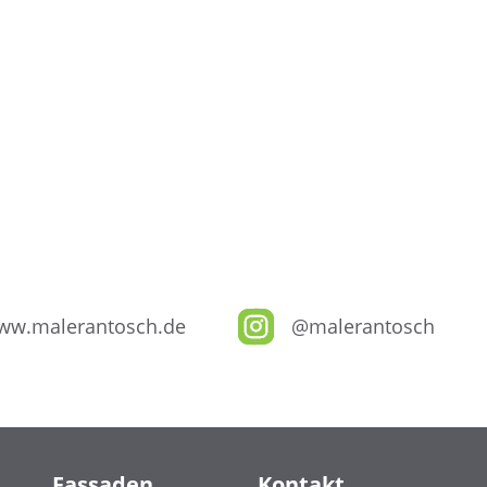
ww.malerantosch.de
@malerantosch
Fassaden
Kontakt