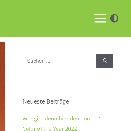
Men
Suchen
nach:
Neueste Beiträge
Wer gibt denn hier den Ton an?
Color of the Year 2022