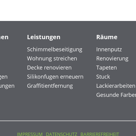
men
Leistungen
Räume
Schimmelbeseitigung
Innenputz
Wohnung streichen
Renovierung
Decke renovieren
Tapeten
gen
Silikonfugen erneuern
Stuck
ungen
Graffitientfernung
Lackierarbeiten
Gesunde Farbe
IMPRESSUM
DATENSCHUTZ
BARRIEREFREIHEIT