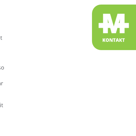
t
so
hr
it