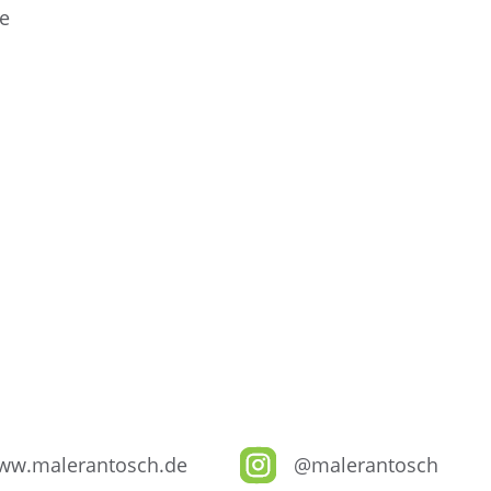
ie
ww.malerantosch.de
@malerantosch