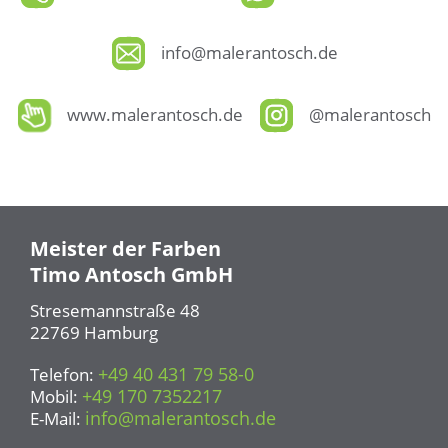
info@malerantosch.de
www.malerantosch.de
@malerantosch
Meister der Farben
Timo Antosch GmbH
Stresemannstraße 48
22769 Hamburg
+49 40 431 79 58-0
Telefon:
+49 170 7352217
Mobil:
info@malerantosch.de
E-Mail: