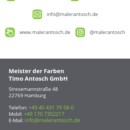
info@malerantosch.de
www.malerantosch.de
@malerantosch
Meister der Farben
Timo Antosch GmbH
Stresemannstraße 48
22769 Hamburg
+49 40 431 79 58-0
Telefon:
+49 170 7352217
Mobil:
info@malerantosch.de
E-Mail: