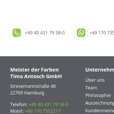
+49 40 431 79 58-0
+49 170 73
Meister der Farben
Unterneh
Timo Antosch GmbH
Über uns
Stresemannstraße 48
Team
22769 Hamburg
Philosophie
Auszeichnun
Telefon:
+49 40 431 79 58-0
Kundenmein
Mobil:
+49 170 7352217