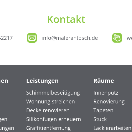
Kontakt
52217
info@malerantosch.de
w
men
Leistungen
Räume
Schimmelbeseitigung
Innenputz
Wohnung streichen
Renovierung
Decke renovieren
Tapeten
gen
Silikonfugen erneuern
Stuck
ungen
Graffitientfernung
Lackierarbeiten